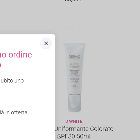
mo ordine
o
 subito uno
 in offerta.
D WHITE
LO
AGGIUNGI AL CARRELLO
rucco
Crema Uniformante Colorato
 SPF20
SPF30 50ml