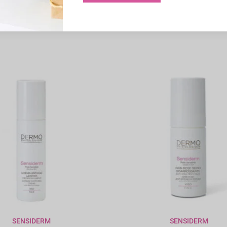
30ml
65,00
€
47,00
€
SENSIDERM
SENSIDERM
GIUNGI AL CARRELLO
AGGIUNGI AL CARREL