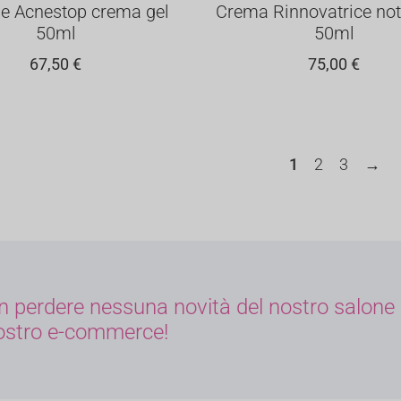
ne Acnestop crema gel
Crema Rinnovatrice not
50ml
50ml
67,50
€
75,00
€
1
2
3
→
non perdere nessuna novità del nostro salone
nostro e-commerce!