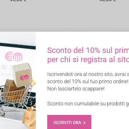
Sconto del 10% sul pri
per chi si registra al sit
Iscrivendoti ora al nostro sito, avrai
sconto del 10% sul tuo primo ordine!
Non lasciartelo scappare!
Sconto non cumulabile su prodotti già
OPTYMA
CHRONO AGE
GIUNGI AL CARRELLO
AGGIUNGI AL CARREL
Crema Contorno Occhi
Urban Base – Base t
ISCRIVITI ORA
 Lifting Immediato 24h
uniformante antismog