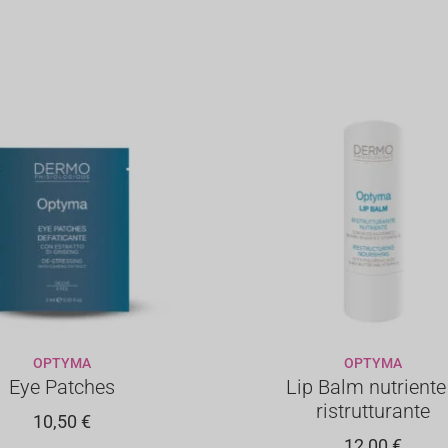
OPTYMA
OPTYMA
GIUNGI AL CARRELLO
AGGIUNGI AL CARREL
Eye Patches
Lip Balm nutriente
ristrutturante
10,50
€
12,00
€