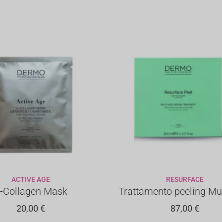
IN
BASE
AL
PIÙ
RECENTE
ACTIVE AGE
RESURFACE
GIUNGI AL CARRELLO
AGGIUNGI AL CARREL
-Collagen Mask
Trattamento peeling Mul
20,00
€
87,00
€