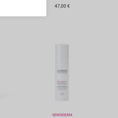
47,00
€
SENSIDERM
LO
AGGIUNGI AL CARRELLO