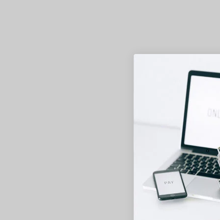
AG
Optyma 
Effetto