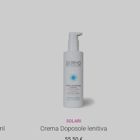
SOLARI
LO
AGGIUNGI AL CARRELLO
ml
Crema Doposole lenitiva
55,50
€