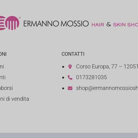
ONI
CONTATTI
ni
Corso Europa, 77 – 12051
ti
0173281035
mborsi
shop@ermannomossios
ni di vendita