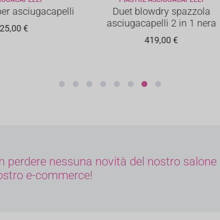
GGIUNGI AL CARRELLO
AGGIUNGI AL CARREL
et blowdry spazzola
Phon AirLight Pr
ugacapelli 2 in 1 nera
590,00
€
419,00
€
non perdere nessuna novità del nostro salone
nostro e-commerce!