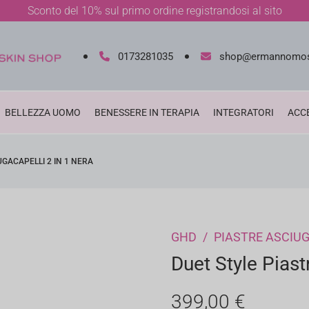
Sconto del 10% sul primo ordine registrandosi al sito
0173281035
shop@ermannomos
BELLEZZA UOMO
BENESSERE IN TERAPIA
INTEGRATORI
ACC
UGACAPELLI 2 IN 1 NERA
GHD
/
PIASTRE ASCIU
Duet Style Piast
399,00
€