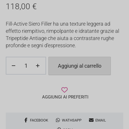
118,00
€
Fill-Active Siero Filler ha una texture leggera ad
effetto riempitivo, rimpolpante e idratante grazie al
Tripeptide Antiage che aiuta a contrastare rughe
profonde e segni d’espressione.
Fill
Aggiungi al carrello
Active
Siero
Viso
30ml
quantità
AGGIUNGI AI PREFERITI
Condividi
FACEBOOK
WATHSAPP
EMAIL