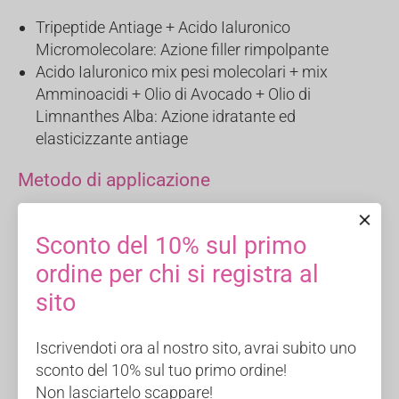
Tripeptide Antiage + Acido Ialuronico
Micromolecolare: Azione filler rimpolpante
Acido Ialuronico mix pesi molecolari + mix
Amminoacidi + Olio di Avocado + Olio di
Limnanthes Alba: Azione idratante ed
elasticizzante antiage
Metodo di applicazione
Applicare mattina e sera dopo un’accurata
Sconto del 10% sul primo
detersione; da solo o prima della crema viso
specifica, per veicolare in maniera adeguata gli
ordine per chi si registra al
ingredienti attivi in esso contenuti e potenziarne
sito
gli effetti
Massaggiare su viso e collo, fino a completo
Iscrivendoti ora al nostro sito, avrai subito uno
assorbimento
sconto del 10% sul tuo primo ordine!
Non lasciartelo scappare!