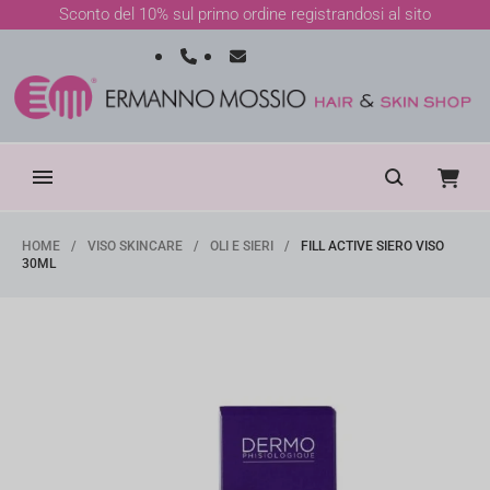
Vai
Sconto del 10% sul primo ordine registrandosi al sito
ai
contenuti
HOME
/
VISO SKINCARE
/
OLI E SIERI
/
FILL ACTIVE SIERO VISO
30ML