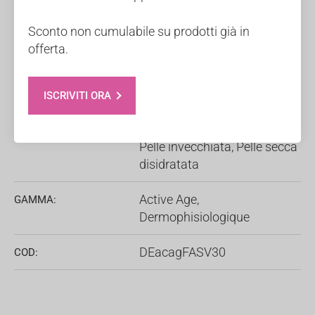
SCHEDA DATI
Sconto non cumulabile su prodotti già in
offerta.
30ml
VOLUME:
Oli e Sieri
,
Viso skincare
CATEGORIE:
ISCRIVITI ORA
Pelle con rughe profonde
,
SOLUZIONE PER:
Pelle invecchiata
,
Pelle secca
disidratata
Active Age
,
GAMMA:
Dermophisiologique
DEacagFASV30
COD: